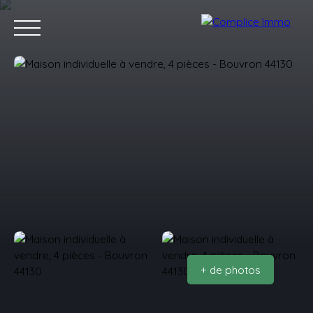
Accueil
Acheter
Vendre
Blog
Contact
Estimation
Etre Rappelé
+ de photos