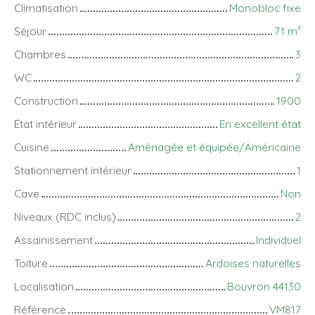
Climatisation
Monobloc fixe
Séjour
71
m²
Chambres
3
WC
2
Construction
1900
État intérieur
En excellent état
Cuisine
Aménagée et équipée/Américaine
Stationnement intérieur
1
Cave
Non
Niveaux (RDC inclus)
2
Assainissement
Individuel
Toiture
Ardoises naturelles
Localisation
Bouvron 44130
Référence
VM817