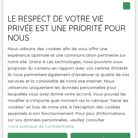
Pièces min
LE RESPECT DE VOTRE VIE
PRIVÉE EST UNE PRIORITÉ POUR
J'accepte le traitement de mes données
NOUS
personnelles conformément au RGPD. Si vous ne
souhaitez pas faire l'objet de prospection
Nous utilisons des cookies afin de vous offrir une
commerciale par voie téléphonique, vous pouvez
expérience optimale et une communication pertinente sur
vous inscrire gratuitement sur la liste d'opposition
notre site. Grace à ces technologies, nous pouvons vous
au démarchage téléphonique, prévu par l'article
proposer du contenu en rapport avec vos centres d'intérêt.
L223-1 du code de la consommation, sur le site
Ils nous permettent également d'améliorer la qualité de nos
Internet www.bloctel.gouv.fr ou par courrier
services et la convivialité de notre site internet. Nous
adressé à :
utiliserons uniquement les données personnelles pour
lesquelles vous avez donné votre accord. Vous pouvez les
Société Worldline, Service Bloctel, CS 61311, 41013
modifier à n'importe quel moment via la rubrique ″Gérer les
BLOIS CEDEX.
cookies″ en bas de notre site, à l'exception des cookies
essentiels à son fonctionnement. Pour plus d'informations
sur vos données personnelles, veuillez consulter
Pour en savoir plus sur le traitement de vos
notre politique de confidentialité
.
données personnelles, veuillez consulter notre
politique de confidentialité
.