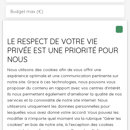
Budget max (€)
Surface min (m²)
LE RESPECT DE VOTRE VIE
J'accepte le traitement de mes données
personnelles conformément au RGPD. Si vous ne
PRIVÉE EST UNE PRIORITÉ POUR
souhaitez pas faire l'objet de prospection
NOUS
commerciale par voie téléphonique, vous pouvez
vous inscrire gratuitement sur la liste d'opposition
Nous utilisons des cookies afin de vous offrir une
au démarchage téléphonique, prévu par l'article
expérience optimale et une communication pertinente sur
L223-1 du code de la consommation, sur le site
notre site. Grace à ces technologies, nous pouvons vous
proposer du contenu en rapport avec vos centres d'intérêt.
Internet www.bloctel.gouv.fr ou par courrier
Ils nous permettent également d'améliorer la qualité de nos
adressé à :
services et la convivialité de notre site internet. Nous
utiliserons uniquement les données personnelles pour
Société Worldline, Service Bloctel, CS 61311, 41013
lesquelles vous avez donné votre accord. Vous pouvez les
BLOIS CEDEX.
modifier à n'importe quel moment via la rubrique ″Gérer les
cookies″ en bas de notre site, à l'exception des cookies
Pour en savoir plus sur le traitement de vos