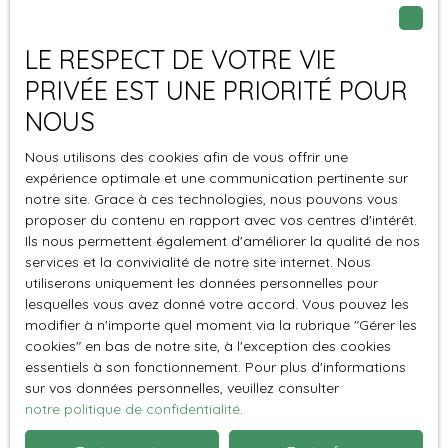
voit attend pour une visite !
126 000
€
LE RESPECT DE VOTRE VIE
PRIVÉE EST UNE PRIORITÉ POUR
Terrain constructible à vendre, 501 m² -
NOUS
Vigneux-de-Bretagne 44360
501
m²
Vigneux-de-Bretagne 44360
Nous utilisons des cookies afin de vous offrir une
Idéalement situé, en fond d'impasse dans le Bourg de La
expérience optimale et une communication pertinente sur
Paquelais. Découvrez ce terrain constructible, proche de
notre site. Grace à ces technologies, nous pouvons vous
toutes les commodités, des sentiers pédestres et au
proposer du contenu en rapport avec vos centres d'intérêt.
calme. Un joli cadre pour implanter votre projet ! Ce
Ils nous permettent également d'améliorer la qualité de nos
terrain, d'une superficie d'environ 501 m² peut accueillir
services et la convivialité de notre site internet. Nous
une surface plancher maximum de 150 m². Viabilisé et
utiliserons uniquement les données personnelles pour
Vendu
lesquelles vous avez donné votre accord. Vous pouvez les
raccordé au tout à l'égout, celui-ci est prêt à accueillir
modifier à n'importe quel moment via la rubrique ″Gérer les
votre projet. , Proche gare (Saint-Étienne-de-Montluc),
cookies″ en bas de notre site, à l'exception des cookies
École Primaire Publique, commerces, boulangerie, accès
essentiels à son fonctionnement. Pour plus d'informations
rapide à Orvault Bourg. Les bienfaits de la campagne et
sur vos données personnelles, veuillez consulter
la facilité de des différents accès pour accéder à Nantes,
notre politique de confidentialité
.
ou la voie rapide. Les informations sur les risques
auxquels ce bien est exposé sont disponibles sur le site