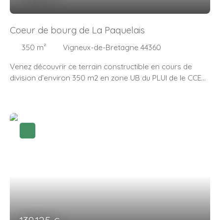
Coeur de bourg de La Paquelais
350
m²
Vigneux-de-Bretagne 44360
Venez découvrir ce terrain constructible en cours de
division d’environ 350 m2 en zone UB du PLUI de le CCEG
(40% d’emprise possible). Idéalement placé dans une
impasse très peu fréquentée et idéalement exposé sud
ouest. Le terrain est parfaitement plat et tous les réseau
sont en façade. Vous pourrez aisément aller chercher
vos enfants à l’école à pied et profiter des commerces
et commodités du bourg de La Paquelais. Contactez
votre agence de proximité, Complice IMMO pour plus de
renseignements ou organiser une visite. A bientôt