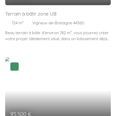
Terrain à bâtir zone UB
724
m²
Vigneux-de-Bretagne 44360
Beau terrain à bâtir d'environ 742 m², vous pourrez créer
votre projet. Idéalement situé, dans un lotissement déjà
sorti de terre, vous profiterez des commodités du bourg
de la Paquelais à pied. Rejoignez le bourg d'Orvault en
moins de 10 minutes, 20 minutes pour Nantes et l'axe
Saint-Nazaire rapidement. Non viabilisé et libre de
constructeur, n'hésitez pas à nous contacter pour plus
d'informations.
95 500
€