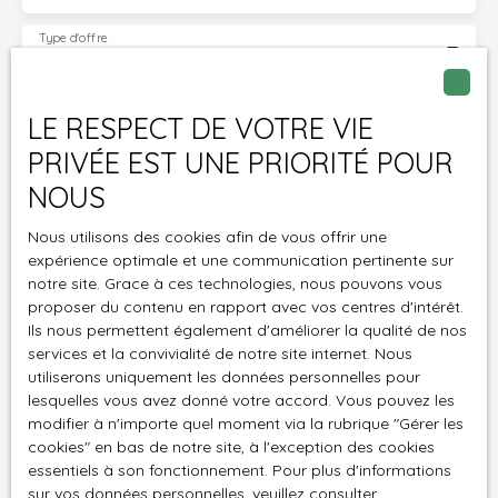
Type d'offre
Vente
Type de bien
Maison Traditionnelle
LE RESPECT DE VOTRE VIE
PRIVÉE EST UNE PRIORITÉ POUR
Localisation
Vigneux-de-Bretagne (44360)
NOUS
Budget max (€)
Nous utilisons des cookies afin de vous offrir une
expérience optimale et une communication pertinente sur
Surface min (m²)
notre site. Grace à ces technologies, nous pouvons vous
proposer du contenu en rapport avec vos centres d'intérêt.
Ils nous permettent également d'améliorer la qualité de nos
Pièces min
services et la convivialité de notre site internet. Nous
utiliserons uniquement les données personnelles pour
J'accepte le traitement de mes données
lesquelles vous avez donné votre accord. Vous pouvez les
personnelles conformément au RGPD. Si vous ne
modifier à n'importe quel moment via la rubrique ″Gérer les
souhaitez pas faire l'objet de prospection
cookies″ en bas de notre site, à l'exception des cookies
commerciale par voie téléphonique, vous pouvez
essentiels à son fonctionnement. Pour plus d'informations
sur vos données personnelles, veuillez consulter
vous inscrire gratuitement sur la liste d'opposition