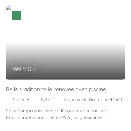
399 510
€
Belle traditionnelle rénovée avec piscine
5
pièces
152
m²
Vigneux-de-Bretagne 44360
Sous Compromis : Venez découvrir cette maison
traditionnelle construite en 1976, soigneusement
entretenue et modernisée au fil des années par ses
propriétaires. Nichée au calme, en fond d’impasse, et