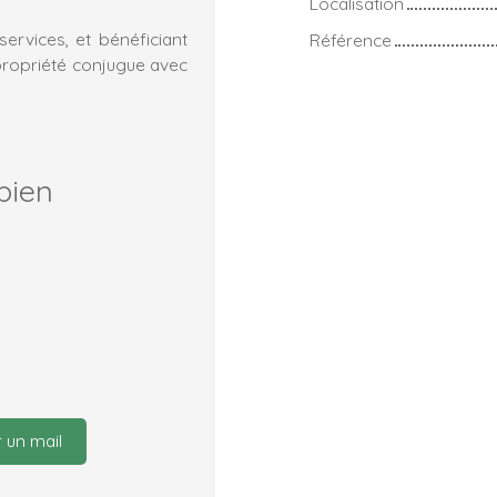
Localisation
rvices, et bénéficiant
Référence
propriété conjugue avec
bien
 un mail