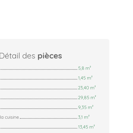
Détail des
pièces
5,8 m²
1,45 m²
23,40 m²
29,85 m²
9,35 m²
la cuisine
3,1 m²
13,45 m²