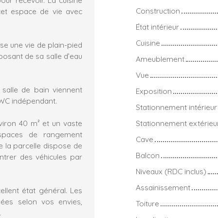
Construction
cet espace de vie avec
État intérieur
Cuisine
se une vie de plain-pied
osant de sa salle d’eau
Ameublement
Vue
 salle de bain viennent
Exposition
 WC indépendant.
Stationnement intérieur
viron 40 m² et un vaste
Stationnement extérieu
espaces de rangement
Cave
 la parcelle dispose de
Balcon
entrer des véhicules par
Niveaux (RDC inclus)
Assainissement
llent état général. Les
sées selon vos envies,
Toiture
.