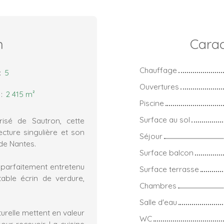
n
Carac
Chauffage
:
5
Ouvertures
:
2 415
m²
Piscine
Surface au sol
risé de Sautron, cette
ecture singulière et son
Séjour
 de Nantes.
Surface balcon
 parfaitement entretenu
Surface terrasse
table écrin de verdure,
Chambres
Salle d'eau
turelle mettent en valeur
WC
ur recevoir. La cuisine