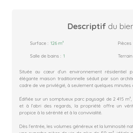
Descriptif
du bie
Surface
:
126
m²
Pièces
Salle de bains
:
1
Terrain
Située au cœur d’un environnement résidentiel p
élégante maison traditionnelle séduit par son archit
cadre de vie privilégié, à seulement quelques minutes
Édifiée sur un somptueux parc paysagé de 2 415 m²,
et à l’abri des regards, la propriété offre un véri
propice à la sérénité et à la convivialité.
Dès l’entrée, les volumes généreux et la luminosité na
une superbe pièce de vie de plus de 50 m², idéale po