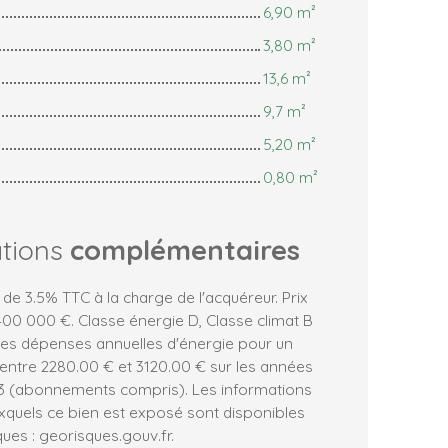
6,90 m²
3,80 m²
13,6 m²
9,7 m²
5,20 m²
0,80 m²
ations
complémentaires
 de 3.5% TTC à la charge de l'acquéreur. Prix
00 000 €. Classe énergie D, Classe climat B
es dépenses annuelles d'énergie pour un
entre 2280.00 € et 3120.00 € sur les années
23 (abonnements compris). Les informations
uxquels ce bien est exposé sont disponibles
ques : georisques.gouv.fr.