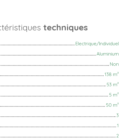
téristiques
techniques
Electrique/Individuel
Aluminium
Non
138
m²
53
m²
5
m²
50
m²
3
1
2