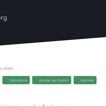
urg
ne 44360
Calculatrice
Ajouter aux favoris
Imprimer