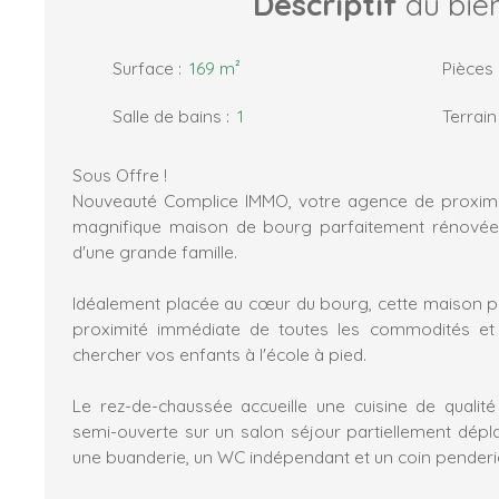
Descriptif
du bie
Surface
:
169
m²
Pièces
Salle de bains
:
1
Terrain
Sous Offre !
Nouveauté Complice IMMO, votre agence de proximi
magnifique maison de bourg parfaitement rénovée 
d'une grande famille.
Idéalement placée au cœur du bourg, cette maison pl
proximité immédiate de toutes les commodités et 
chercher vos enfants à l'école à pied.
Le rez-de-chaussée accueille une cuisine de quali
semi-ouverte sur un salon séjour partiellement dépla
une buanderie, un WC indépendant et un coin penderie 