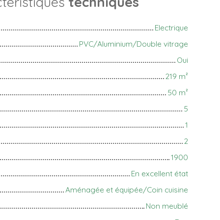
téristiques
techniques
Electrique
PVC/Aluminium/Double vitrage
Oui
219
m²
50
m²
5
1
2
1900
En excellent état
Aménagée et équipée/Coin cuisine
Non meublé