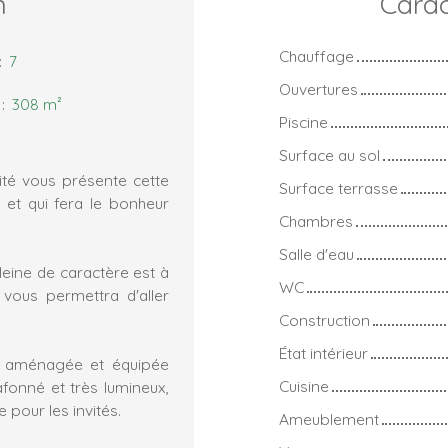
n
Carac
Chauffage
:
7
Ouvertures
:
308
m²
Piscine
Surface au sol
té vous présente cette
Surface terrasse
et qui fera le bonheur
Chambres
Salle d'eau
eine de caractère est à
WC
vous permettra d'aller
Construction
État intérieur
té aménagée et équipée
Cuisine
fonné et très lumineux,
pour les invités.
Ameublement