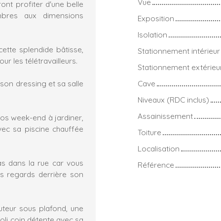
Vue
nt profiter d'une belle
bres aux dimensions
Exposition
Isolation
ette splendide bâtisse,
Stationnement intérieur
r les télétravailleurs.
Stationnement extérieu
 son dressing et sa salle
Cave
Niveaux (RDC inclus)
Assainissement
vos week-end à jardiner,
vec sa piscine chauffée
Toiture
Localisation
as dans la rue car vous
Référence
es regards derrière son
uteur sous plafond, une
oli coin détente avec sa