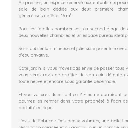
Au premier, un espace réservé aux enfants qui pourro
salle de bain dédiée aux deux première cham
généreuses de 15 et 16 m².
Pour les familles nombreuses, au second étage de c
deux nouvelles chambres et un espace bureau idéal pou
Sans oublier la lumineuse et jolie suite parentale avec
d'eau privative.
Côté jardin, si vous n'avez pas envie de passer tous 
vous serez ravis de profiter de son coin détente a
toute neuve et encore sous garantie décennale.
Et vos voitures dans tout ça ? Elles ne dormiront p
pourrez les rentrer dans votre propriété à l'abri d
portail électrique.
L'avis de Fabrice : Des beaux volumes, une belle ha
rénovation soignée et au goût du jour, un garage, un j