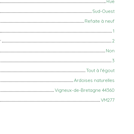
Rue
Sud-Ouest
Refaite à neuf
1
r
2
Non
3
Tout à l'égout
Ardoises naturelles
Vigneux-de-Bretagne 44360
VM277