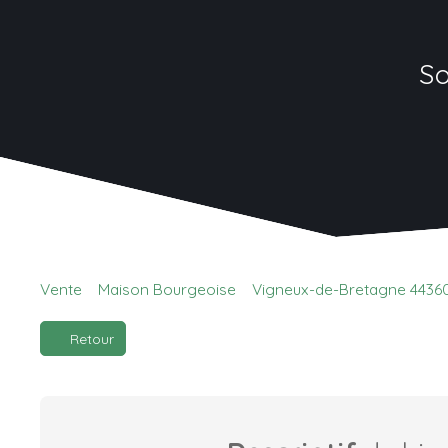
So
Vente
Maison Bourgeoise
Vigneux-de-Bretagne 4436
Retour