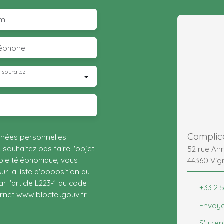
m
léphone
 souhaitez
Complic
nnées personnelles
ouhaitez pas faire l'objet
52 rue An
ie téléphonique, vous
44360 Vig
r la liste d'opposition au
 l'article L223-1 du code
+33 2 5
ernet www.bloctel.gouv.fr
Envoye
S'y re