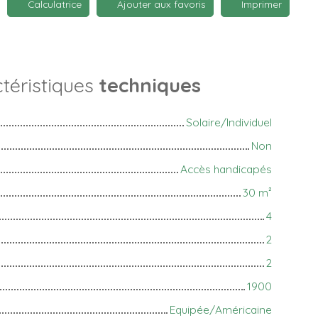
Calculatrice
Ajouter aux favoris
Imprimer
téristiques
techniques
Solaire/Individuel
Non
Accès handicapés
30
m²
4
2
2
1900
Equipée/Américaine