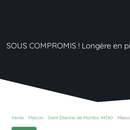
SOUS COMPROMIS ! Longère en pier
Vente
Maison
Saint-Étienne-de-Montluc 44360
Maiso