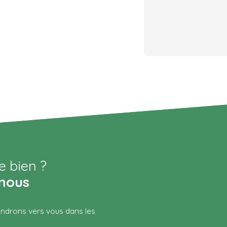
e bien ?
nous
iendrons vers vous dans les