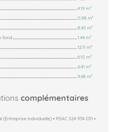
4.19 m²
0.98 m²
8.45 m²
u fond
1.44 m²
12.11 m²
6.10 m²
6.41 m²
9.68 m²
ations
complémentaires
(Entreprise individuelle) • RSAC 524 934 031 •