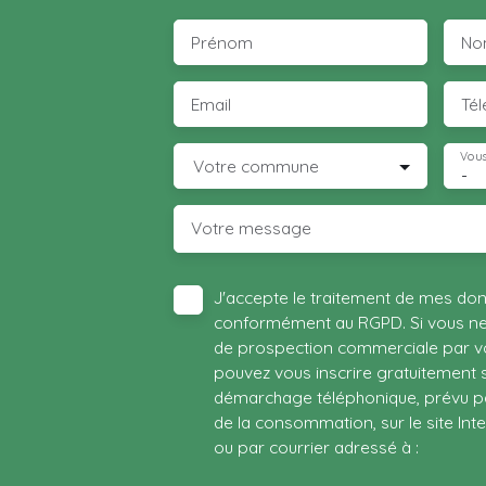
Prénom
No
Email
Té
Vous
Votre commune
-
Votre message
J'accepte le traitement de mes do
conformément au RGPD. Si vous ne s
de prospection commerciale par vo
pouvez vous inscrire gratuitement su
démarchage téléphonique, prévu par
de la consommation, sur le site Int
ou par courrier adressé à :