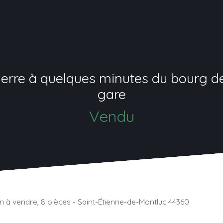
re à quelques minutes du bourg de 
gare
Vendu
n à vendre, 8 pièces - Saint-Étienne-de-Montluc 44360