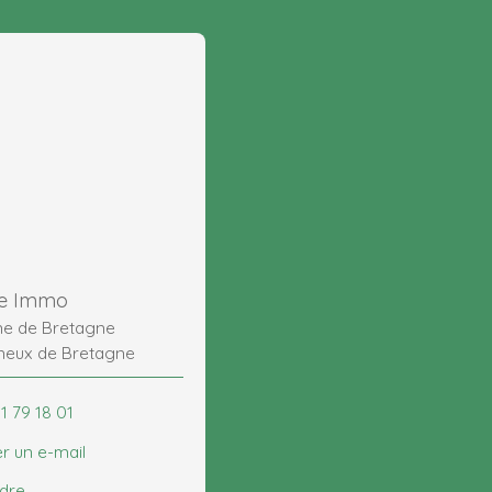
e Immo
ne de Bretagne
neux de Bretagne
1 79 18 01
r un e-mail
ndre