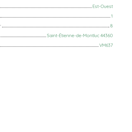
Est-Ouest
1
r
8
Saint-Étienne-de-Montluc 44360
VM637