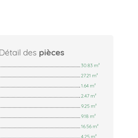
Détail des
pièces
30.83 m²
27.21 m²
1.64 m²
2.47 m²
9.25 m²
9.18 m²
16.56 m²
4.25 m²